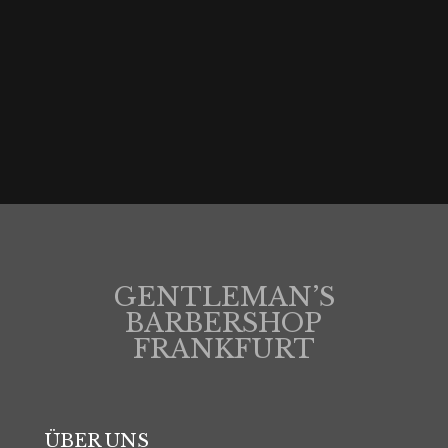
B-Ebene, An der Hauptwache, 60313 Frankfurt am Main,
Germany
GENTLEMAN’S
BARBERSHOP
FRANKFURT
ÜBER UNS