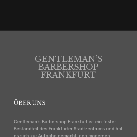
B-Ebene, An der Hauptwache, 60313 Frankfurt am Main,
Germany
GENTLEMAN’S
BARBERSHOP
FRANKFURT
ÜBER UNS
Gentleman’s Barbershop Frankfurt ist ein fester
Bestandteil des Frankfurter Stadtzentrums und hat
es sich zur Aufgabe gemacht, den modernen