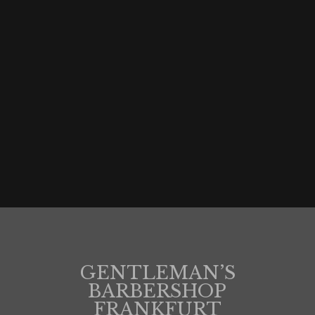
B-Ebene, An der Hauptwache, 60313 Frankfurt am Main,
Germany
GENTLEMAN’S
BARBERSHOP
FRANKFURT